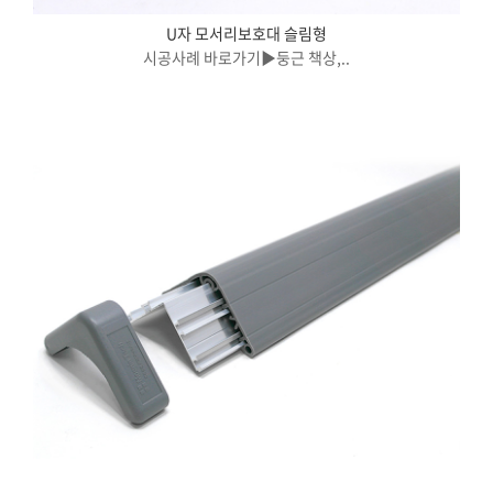
U자 모서리보호대 슬림형
시공사례 바로가기▶둥근 책상,..