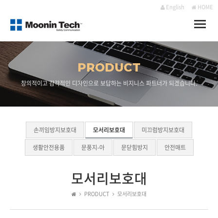
English
HOME
Toggle
naviga
PRODUCT
창의적이고 감각적인 디자인으로 보답하는 비지니스 파트너가 되겠습니다.
손끼임방지보호대
모서리보호대
미끄럼방지보호대
생활안전용품
문풍지-아
문닫힘방지
안전매트
모서리보호대
PRODUCT
모서리보호대