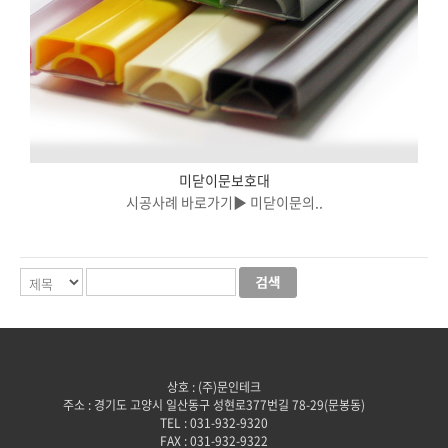
미닫이문보호대
시공사례 바로가기▶ 미닫이문의..
상호 : (주)문인테크
주소 : 경기도 고양시 일산동구 성현로377번길 78-29(문봉동)
TEL : 031-932-9320
FAX : 031-932-9322